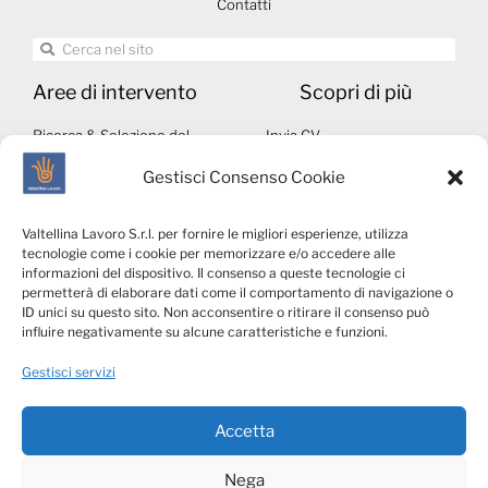
Contatti
Aree di intervento
Scopri di più
Ricerca & Selezione del
Invia CV
personale
Autorizzazioni ministeriali
Gestisci Consenso Cookie
Middle & Executive Search
Note legali
Servizi per le Aziende
Whistleblowing
Valtellina Lavoro S.r.l. per fornire le migliori esperienze, utilizza
Talents4Business
Privacy & Social Media
tecnologie come i cookie per memorizzare e/o accedere alle
VLConsulting
Policy
informazioni del dispositivo. Il consenso a queste tecnologie ci
permetterà di elaborare dati come il comportamento di navigazione o
Cookies Policy
ID unici su questo sito. Non acconsentire o ritirare il consenso può
Privacy candidati
influire negativamente su alcune caratteristiche e funzioni.
Privacy clienti
Gestisci servizi
Accetta
Nega