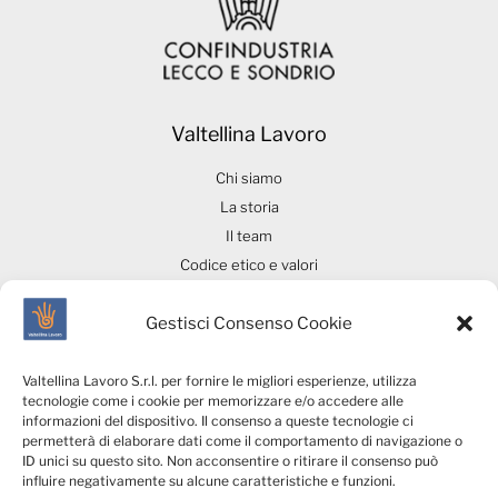
Valtellina Lavoro
Chi siamo
La storia
Il team
Codice etico e valori
Abbiamo lavorato con ...
Gestisci Consenso Cookie
Press Room
Contatti
Valtellina Lavoro S.r.l. per fornire le migliori esperienze, utilizza
tecnologie come i cookie per memorizzare e/o accedere alle
informazioni del dispositivo. Il consenso a queste tecnologie ci
Aree di intervento
Scopri di più
permetterà di elaborare dati come il comportamento di navigazione o
ID unici su questo sito. Non acconsentire o ritirare il consenso può
influire negativamente su alcune caratteristiche e funzioni.
Ricerca & Selezione del
Invia CV