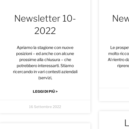
Newsletter 10-
New
2022
Apriamo la stagione con nuove
Le prospet
posizioni – ed anche con alcune
molto ricco
prossime alla chiusura – che
Al rientro d
potrebbero interessarti. Stiamo
ripren
ricercando in vari contesti aziendali
(servizi,
LEGGI DI PIÙ >
16 Settembre 2022
L