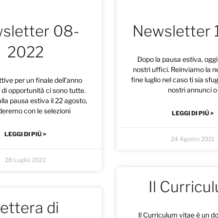
sletter 08-
Newsletter 
2022
Dopo la pausa estiva, oggi 
nostri uffici. Reinviamo la n
fine luglio nel caso ti sia sfu
tive per un finale dell’anno
nostri annunci o
 di opportunità ci sono tutte.
alla pausa estiva il 22 agosto,
deremo con le selezioni
LEGGI DI PIÙ >
LEGGI DI PIÙ >
24 Agosto 2021
28 Luglio 2022
Il Curricu
ettera di
Il Curriculum vitae è un