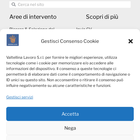
Aree di intervento
Scopri di più
Ricerca & Selezione del
Invia CV
personale
Autorizzazioni ministeriali
Gestisci Consenso Cookie
Middle & Executive Search
Note legali
Servizi per le Aziende
Whistleblowing
Valtellina Lavoro S.r.l. per fornire le migliori esperienze, utilizza
Talents4Business
Privacy & Social Media
tecnologie come i cookie per memorizzare e/o accedere alle
VLConsulting
Policy
informazioni del dispositivo. Il consenso a queste tecnologie ci
permetterà di elaborare dati come il comportamento di navigazione o
Cookies Policy
ID unici su questo sito. Non acconsentire o ritirare il consenso può
Privacy candidati
influire negativamente su alcune caratteristiche e funzioni.
Privacy clienti
Gestisci servizi
Accetta
Nega