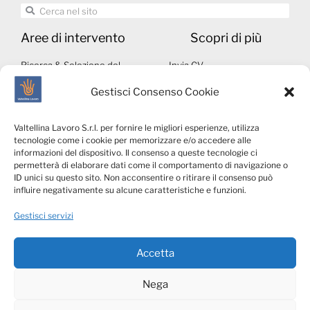
Aree di intervento
Scopri di più
Ricerca & Selezione del
Invia CV
personale
Autorizzazioni ministeriali
Gestisci Consenso Cookie
Middle & Executive Search
Note legali
Servizi per le Aziende
Whistleblowing
Valtellina Lavoro S.r.l. per fornire le migliori esperienze, utilizza
Talents4Business
Privacy & Social Media
tecnologie come i cookie per memorizzare e/o accedere alle
VLConsulting
Policy
informazioni del dispositivo. Il consenso a queste tecnologie ci
permetterà di elaborare dati come il comportamento di navigazione o
Cookies Policy
ID unici su questo sito. Non acconsentire o ritirare il consenso può
Privacy candidati
influire negativamente su alcune caratteristiche e funzioni.
Privacy clienti
Gestisci servizi
Accetta
Nega