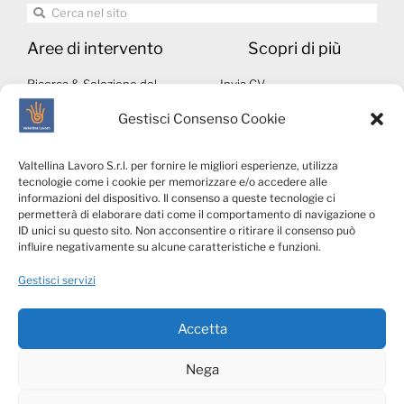
Aree di intervento
Scopri di più
Ricerca & Selezione del
Invia CV
personale
Autorizzazioni ministeriali
Gestisci Consenso Cookie
Middle & Executive Search
Note legali
Servizi per le Aziende
Whistleblowing
Valtellina Lavoro S.r.l. per fornire le migliori esperienze, utilizza
Talents4Business
Privacy & Social Media
tecnologie come i cookie per memorizzare e/o accedere alle
VLConsulting
Policy
informazioni del dispositivo. Il consenso a queste tecnologie ci
permetterà di elaborare dati come il comportamento di navigazione o
Cookies Policy
ID unici su questo sito. Non acconsentire o ritirare il consenso può
Privacy candidati
influire negativamente su alcune caratteristiche e funzioni.
Privacy clienti
Gestisci servizi
Accetta
Nega