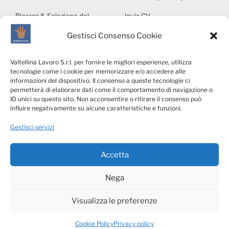
Ricerca & Selezione del
Invia CV
personale
Autorizzazioni ministeriali
Gestisci Consenso Cookie
Middle & Executive Search
Note legali
Servizi per le Aziende
Whistleblowing
Valtellina Lavoro S.r.l. per fornire le migliori esperienze, utilizza
Talents4Business
Privacy & Social Media
tecnologie come i cookie per memorizzare e/o accedere alle
VLConsulting
Policy
informazioni del dispositivo. Il consenso a queste tecnologie ci
permetterà di elaborare dati come il comportamento di navigazione o
Cookies Policy
ID unici su questo sito. Non acconsentire o ritirare il consenso può
Privacy candidati
influire negativamente su alcune caratteristiche e funzioni.
Privacy clienti
Gestisci servizi
Accetta
Nega
Visualizza le preferenze
Cookie Policy
Privacy policy