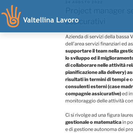
24 AGOSTO 2022
Project manager ser
assicurativi
Azienda di servizi della bassa V
dell’area servizi finanziari ed a
supportare il team nella gesti
lo sviluppo ed il miglioramento
di collaborare nelle attività rel
pianificazione alla delivery) 
risultati in termini di tempi e c
consulenti esterni (case madri
compagnie assicurative)
ed in
monitoraggio delle attività co
Ci si rivolge ad una figura laure
gestionale o matematica
in po
e di gestione autonoma dei proget