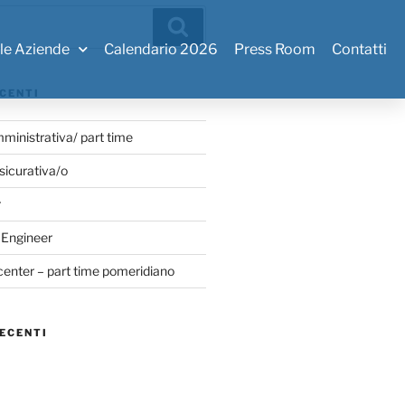
 le Aziende
Calendario 2026
Press Room
Contatti
CENTI
ministrativa/ part time
sicurativa/o
r
 Engineer
center – part time pomeridiano
ECENTI