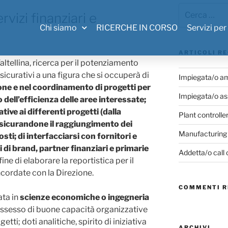
vizi finanziari e
Chi siamo
RICERCHE IN CORSO
Servizi per
ARTICOLI RE
altellina, ricerca per il potenziamento
ssicurativi a una figura che si occuperà di
Impiegata/o am
one e nel coordinamento di progetti per
Impiegata/o as
 dell’efficienza delle aree interessate;
ative ai differenti progetti (dalla
Plant controlle
assicurandone il raggiungimento dei
Manufacturing
osti; di interfacciarsi con fornitori e
 di brand, partner finanziari e primarie
Addetta/o call 
fine di elaborare la reportistica per il
ncordate con la Direzione.
COMMENTI R
ata in
scienze economiche o ingegneria
ssesso di buone capacità organizzative
ti; doti analitiche, spirito di iniziativa
ARCHIVI